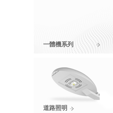
一體機系列
道路照明